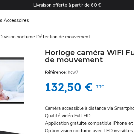
Livraison offerte à partir de 60 €
és
Accessoires
D vision nocturne Détection de mouvement
Horloge caméra WIFI Fu
de mouvement
Référence
hcw7
132,50 €
TTC
Caméra accessible à distance via Smartph
Qualité vidéo Full HD
Application gratuite compatible iPhone et
Option vision nocturne avec LED invisibles