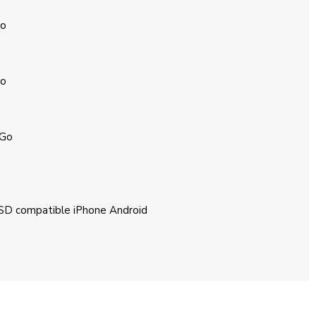
Go
Go
 Go
 SD compatible iPhone Android