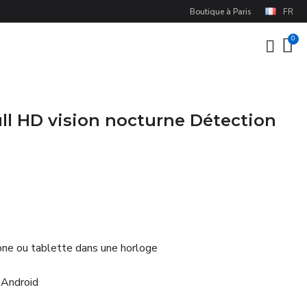
Boutique à Paris
FR
ll HD vision nocturne Détection
one ou tablette dans une horloge
 Android